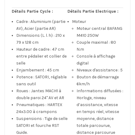
Détails Partie Cycle :
Détails Partie Electrique :
Cadre : Aluminium (partie
Moteur
AV), Acier (partie AR)
Moteur central BAFANG
Dimensions (L. l. h) : 210 x
M410 250W
79 x 128 cm
Couple maximal : 80
Hauteur de cadre : 47 cm
N.m
entre pédalier et collier de
Console à affichage
selle
digital
Enjambement : 45 cm
Niveaux d'assistance : 5
Potence : SATORI, réglable
Bouton de démarrage
sans outil
6km/h
Roues : Jantes MACH1 à
Informations diffusées :
double paroi 24" AV et AR
Horloge, niveau
Pneumatiques : HARTEX
d’assistance, vitesse
24x3.00 à crampons
en temps réel, vitesse
Suspensions : Tige de selle
moyenne, distance
SATORI et fourche RST
totale parcourue,
Guide.
distance parcourue