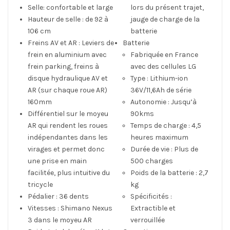
Selle: confortable et large
lors du présent trajet,
Hauteur de selle : de 92 à
jauge de charge de la
106 cm
batterie
Freins AV et AR : Leviers de
Batterie
frein en aluminium avec
Fabriquée en France
frein parking, freins à
avec des cellules LG
disque hydraulique AV et
Type : Lithium-ion
AR (sur chaque roue AR)
36V/11,6Ah de série
160mm
Autonomie : Jusqu’à
Différentiel sur le moyeu
90kms
AR qui rendent les roues
Temps de charge : 4,5
indépendantes dans les
heures maximum
virages et permet donc
Durée de vie : Plus de
une prise en main
500 charges
facilitée, plus intuitive du
Poids de la batterie : 2,7
tricycle
kg
Pédalier : 36 dents
Spécificités :
Vitesses : Shimano Nexus
Extractible et
3 dans le moyeu AR
verrouillée