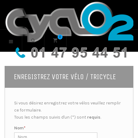
0
ENREGISTREZ VOTRE VÉLO / TRICYCLE
Si vous désirez enregistrez votre vélos veuillez remplir
ce formulaire.
Tous les champs suivis d'un (*) sont
requis
.
Nom