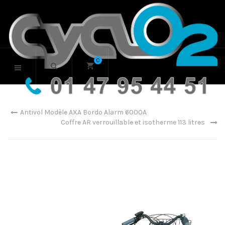
0
Antivol Modèle AXA Bordo Alarm 6000A
Coffre AR verrouillable et isotherme 113 litres